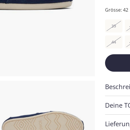
Grösse:
42
39
44
Beschre
Deine T
Lieferu