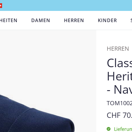
HEITEN
DAMEN
HERREN
KINDER
HERREN
Clas
Heri
- Na
TOM1002
CHF 70
Lieferu