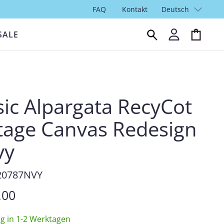
FAQ
Kontakt
Deutsch
SALE
sic Alpargata RecyCot
tage Canvas Redesign
vy
0787NVY
.00
ng in 1-2 Werktagen