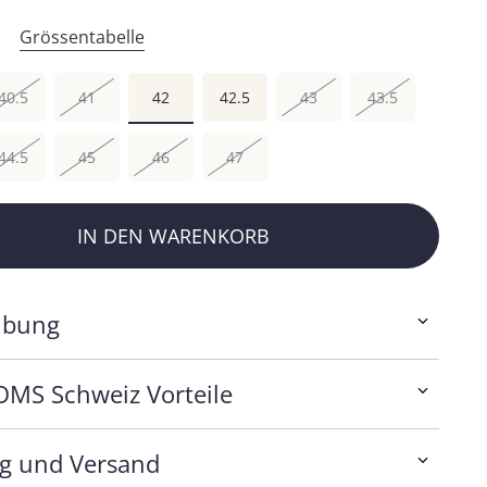
Grössentabelle
40.5
41
42
42.5
43
43.5
44.5
45
46
47
IN DEN WARENKORB
ibung
OMS Schweiz Vorteile
ng und Versand